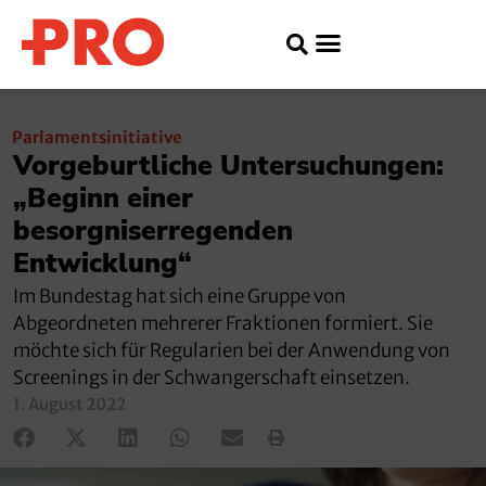
Parlamentsinitiative
Vorgeburtliche Untersuchungen:
„Beginn einer
besorgniserregenden
Entwicklung“
Im Bundestag hat sich eine Gruppe von
Abgeordneten mehrerer Fraktionen formiert. Sie
möchte sich für Regularien bei der Anwendung von
Screenings in der Schwangerschaft einsetzen.
1. August 2022