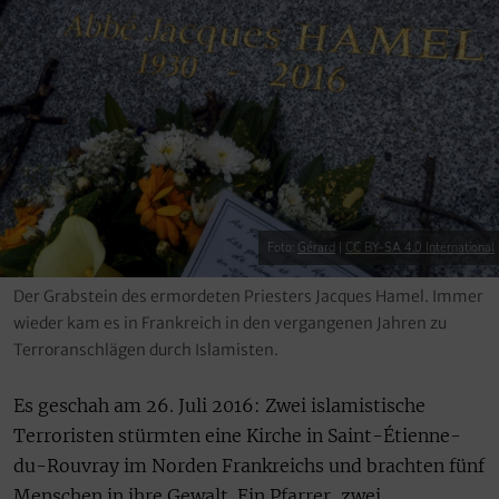
Foto:
Gérard
|
CC BY-SA 4.0 International
Der Grabstein des ermordeten Priesters Jacques Hamel. Immer
wieder kam es in Frankreich in den vergangenen Jahren zu
Terroranschlägen durch Islamisten.
Es geschah am 26. Juli 2016: Zwei islamistische
Terroristen stürmten eine Kirche in Saint-Étienne-
du-Rouvray im Norden Frankreichs und brachten fünf
Menschen in ihre Gewalt. Ein Pfarrer, zwei