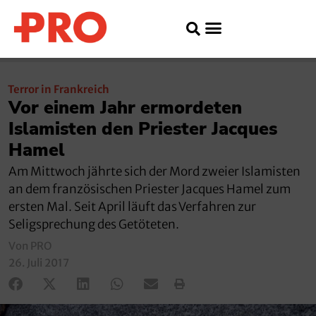
Terror in Frankreich
Vor einem Jahr ermordeten
Islamisten den Priester Jacques
Hamel
Am Mittwoch jährte sich der Mord zweier Islamisten
an dem französischen Priester Jacques Hamel zum
ersten Mal. Seit April läuft das Verfahren zur
Seligsprechung des Getöteten.
Von PRO
26. Juli 2017