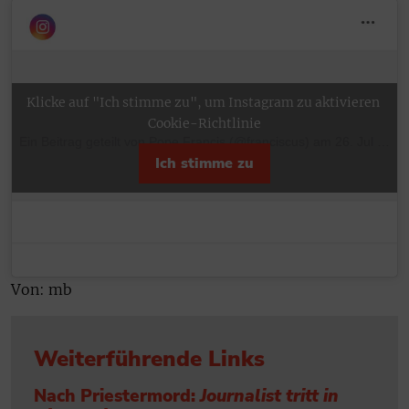
Klicke auf "Ich stimme zu", um Instagram zu aktivieren
Cookie-Richtlinie
Ein Beitrag geteilt von Pope Francis (@franciscus)
am
26. Jul 2017 um 6:26 Uhr
Ich stimme zu
Von: mb
Weiterführende Links
Nach Priestermord:
Journalist tritt in