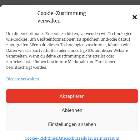
Mediadaten
Cookie-Zustimmung
verwalten
PROKOMPAKT
Impressum
Um dir ein optimales Erlebnis zu bieten, verwenden wir Technologien
wie Cookies, um Geräteinformationen zu speichern und/oder darauf
zuzugreifen. Wenn du diesen Technologien zustimmst, können wir
Daten wie das Surfverhalten oder eindeutige IDs auf dieser Website
SPENDEN
verarbeiten. Wenn du deine Zustimmung nicht erteilst oder
Datenschutz
zurückziehst, können bestimmte Merkmale und Funktionen
beeinträchtigt werden.
KONTAKT
Dienste verwalten
Cookie-Richtlinie
Akzeptieren
Ablehnen
Einstellungen ansehen
Cookie-Richtlinie
Datenschutzerklärung
Impressum