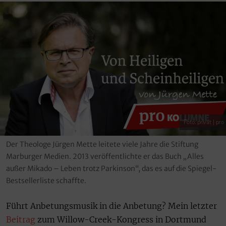
Foto: privat | pro
Der Theologe Jürgen Mette leitete viele Jahre die Stiftung
Marburger Medien. 2013 veröffentlichte er das Buch „Alles
außer Mikado – Leben trotz Parkinson“, das es auf die Spiegel-
Bestsellerliste schaffte.
Führt Anbetungsmusik in die Anbetung? Mein letzter
Beitrag
zum Willow-Creek-Kongress in Dortmund