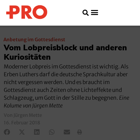
Anbetung im Gottesdienst
Vom Lobpreisblock und anderen
Kuriositäten
Moderner Lobpreis im Gottesdienst ist wichtig. Als
Erben Luthers darf die deutsche Sprachkultur aber
nicht vergessen werden. Und es braucht im
Gottesdienst auch Zeiten ohne Lichteffekte und
Schlagzeug, um Gott in der Stille zu begegnen.
Eine
Kolume von Jürgen Mette
Von Jürgen Mette
16. Februar 2018