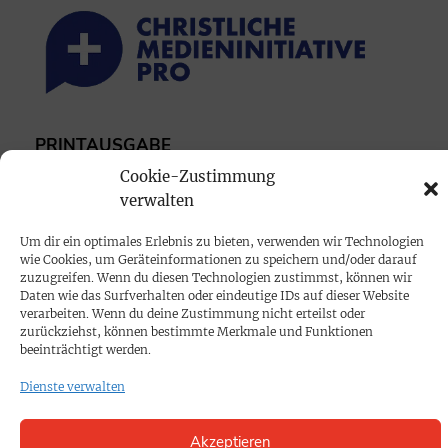
PRINTAUSGABE
Mediadaten
Cookie-Zustimmung
verwalten
PROKOMPAKT
Um dir ein optimales Erlebnis zu bieten, verwenden wir Technologien
wie Cookies, um Geräteinformationen zu speichern und/oder darauf
Impressum
zuzugreifen. Wenn du diesen Technologien zustimmst, können wir
Daten wie das Surfverhalten oder eindeutige IDs auf dieser Website
verarbeiten. Wenn du deine Zustimmung nicht erteilst oder
SPENDEN
zurückziehst, können bestimmte Merkmale und Funktionen
beeinträchtigt werden.
Datenschutz
Dienste verwalten
KONTAKT
Akzeptieren
Cookie-Richtlinie