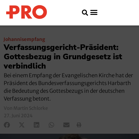
Johannisempfang
Verfassungsgericht-Präsident:
Gottesbezug in Grundgesetz ist
verbindlich
Bei einem Empfang der Evangelischen Kirche hat der
Präsident des Bundesverfassungsgerichts Harbarth
die Bedeutung des Gottesbezugs in der deutschen
Verfassung betont.
Von Martin Schlorke
27. Juni 2024