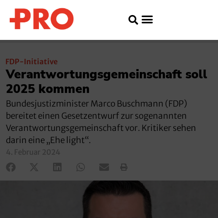
FDP-Initiative
Verantwortungsgemeinschaft soll
2025 kommen
Bundesjustizminister Marco Buschmann (FDP)
bereitet einen Gesetzentwurf zur sogenannten
Verantwortungsgemeinschaft vor. Kritiker sehen
darin eine „Ehe light“.
4. Februar 2024