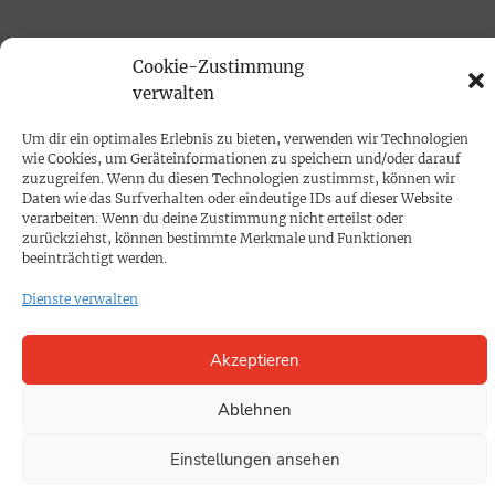
PRINTAUSGABE
Cookie-Zustimmung
Mediadaten
verwalten
Um dir ein optimales Erlebnis zu bieten, verwenden wir Technologien
PROKOMPAKT
wie Cookies, um Geräteinformationen zu speichern und/oder darauf
zuzugreifen. Wenn du diesen Technologien zustimmst, können wir
Impressum
Daten wie das Surfverhalten oder eindeutige IDs auf dieser Website
verarbeiten. Wenn du deine Zustimmung nicht erteilst oder
zurückziehst, können bestimmte Merkmale und Funktionen
SPENDEN
beeinträchtigt werden.
Datenschutz
Dienste verwalten
KONTAKT
Akzeptieren
Cookie-Richtlinie
Ablehnen
Einstellungen ansehen