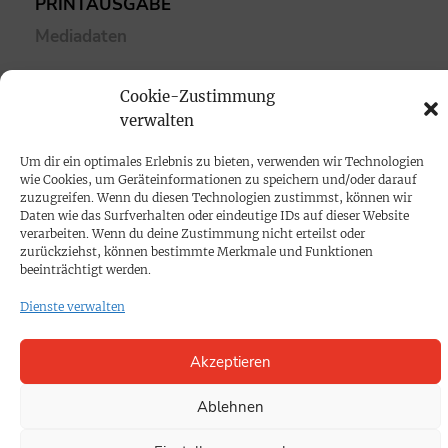
PRINTAUSGABE
Mediadaten
PROKOMPAKT
Cookie-Zustimmung
verwalten
Impressum
Um dir ein optimales Erlebnis zu bieten, verwenden wir Technologien
SPENDEN
wie Cookies, um Geräteinformationen zu speichern und/oder darauf
zuzugreifen. Wenn du diesen Technologien zustimmst, können wir
Datenschutz
Daten wie das Surfverhalten oder eindeutige IDs auf dieser Website
verarbeiten. Wenn du deine Zustimmung nicht erteilst oder
zurückziehst, können bestimmte Merkmale und Funktionen
KONTAKT
beeinträchtigt werden.
Cookie-Richtlinie
Dienste verwalten
Akzeptieren
Ablehnen