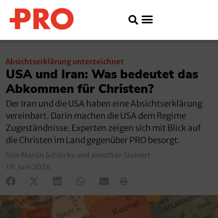
Absichtserklärung unterzeichnet
USA und Iran: Was bedeutet das
Abkommen für Christen?
Der Iran und die USA haben eine Absichtserklärung
vereinbart. Darin machen die USA dem Regime
Zugeständnisse. Experten zeigen sich mit Blick auf
die Christen im Land gegenüber PRO besorgt.
Von Martin Schlorke und Jonathan Steinert
19. Juni 2026