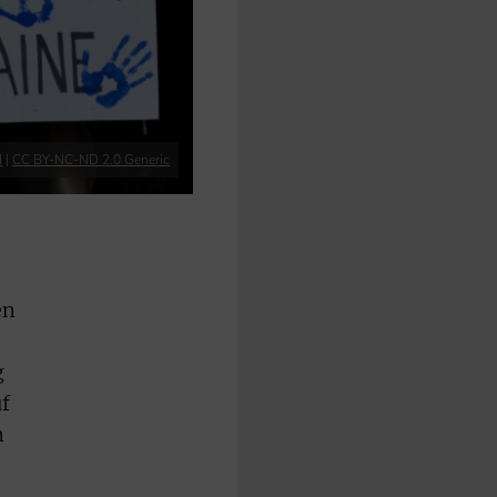
d
|
CC BY-NC-ND 2.0 Generic
en
g
uf
n