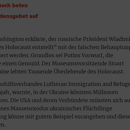
 noch beten
edensgebet auf
hington erklärte, der russische Präsident Wladim
es Holocaust entstellt“ mit der falschen Behauptun
ert werden. Grundlos sei Putins Vorwurf, die
e einen Genozid. Der Museumsvorsitzende Stuart
kraine lebten Tausende Überlebende des Holocaust.
onshilfsverbandes Lutheran Immigration and Refug
ajah, warnte, in der Ukraine könnten Millionen
ren. Die USA und deren Verbündete müssten sich au
eines Massenexodus ukrainischer Flüchtlinge
ung könne mit gutem Beispiel vorangehen und dies
n.