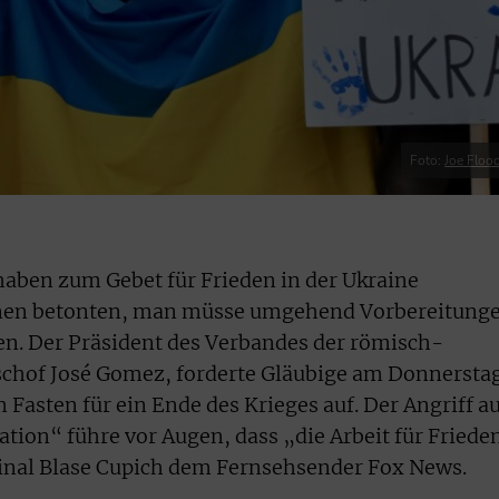
Foto:
Joe Floo
haben zum Gebet für Frieden in der Ukraine
ionen betonten, man müsse umgehend Vorbereitung
en. Der Präsident des Verbandes der römisch-
ischof José Gomez, forderte Gläubige am Donnersta
Fasten für ein Ende des Krieges auf. Der Angriff a
ation“ führe vor Augen, dass „die Arbeit für Friede
rdinal Blase Cupich dem Fernsehsender Fox News.