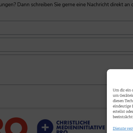
gungen? Dann schreiben Sie gerne eine Nachricht direkt an
Um dir ein 
um Gerätei
diesen Tech
eindeutige 
erteilst o
beeinträcht
Dienste ver