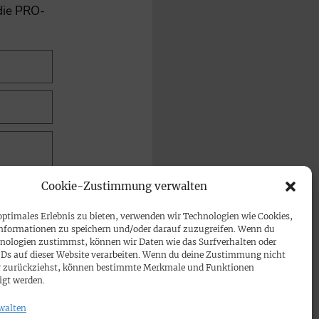
 die PRO-
Cookie-Zustimmung verwalten
optimales Erlebnis zu bieten, verwenden wir Technologien wie Cookies,
nformationen zu speichern und/oder darauf zuzugreifen. Wenn du
nologien zustimmst, können wir Daten wie das Surfverhalten oder
IDs auf dieser Website verarbeiten. Wenn du deine Zustimmung nicht
der zurückziehst, können bestimmte Merkmale und Funktionen
igt werden.
walten