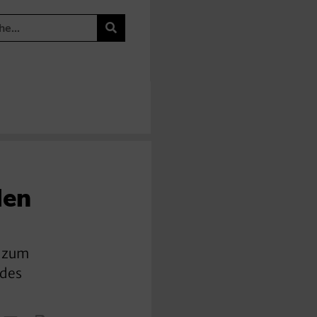
den
d zum
 des