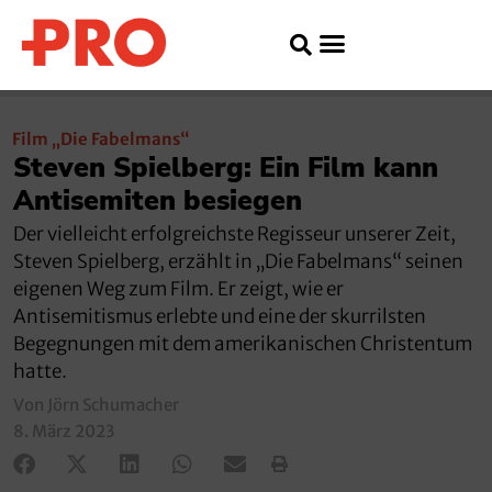
Film „Die Fabelmans“
Steven Spielberg: Ein Film kann
Antisemiten besiegen
Der vielleicht erfolgreichste Regisseur unserer Zeit,
Steven Spielberg, erzählt in „Die Fabelmans“ seinen
eigenen Weg zum Film. Er zeigt, wie er
Antisemitismus erlebte und eine der skurrilsten
Begegnungen mit dem amerikanischen Christentum
hatte.
Von Jörn Schumacher
8. März 2023