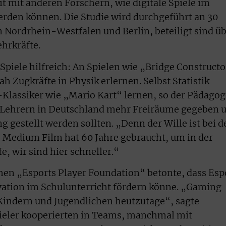
it mit anderen Forschern, wie digitale Spiele im
erden können. Die Studie wird durchgeführt an 30
 Nordrhein-Westfalen und Berlin, beteiligt sind ü
hrkräfte.
Spiele hilfreich: An Spielen wie „Bridge Construct
h Zugkräfte in Physik erlernen. Selbst Statistik
Klassiker wie „Mario Kart“ lernen, so der Pädagog
 Lehrern in Deutschland mehr Freiräume gegeben 
 gestellt werden sollten. „Denn der Wille ist bei d
s Medium Film hat 60 Jahre gebraucht, um in der
, wir sind hier schneller.“
chen „Esports Player Foundation“ betonte, dass Esp
vation im Schulunterricht fördern könne. „Gaming
 Kindern und Jugendlichen heutzutage“, sagte
pieler kooperierten in Teams, manchmal mit