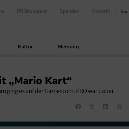
be
PROkompakt
Spenden
Kontakt
Kultur
Meinung
it „Mario Kart“
um ging es auf der Gamescom. PRO war dabei.