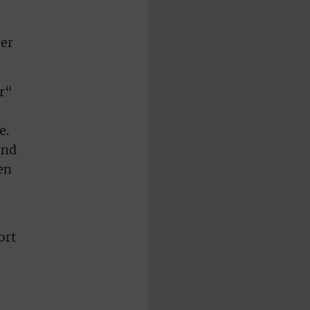
ber
or“
e.
und
en
ort