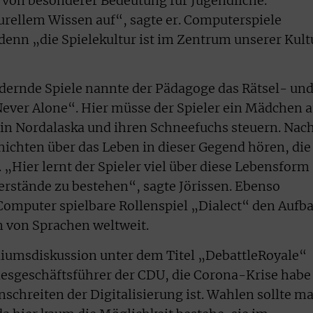
t von besonderer Bedeutung für Jugendliche.
turellem Wissen auf“, sagte er. Computerspiele
 denn „die Spielekultur ist im Zentrum unserer Kult
ördernde Spiele nannte der Pädagoge das Rätsel- un
ver Alone“. Hier müsse der Spieler ein Mädchen 
in Nordalaska und ihren Schneefuchs steuern. Nac
ichten über das Leben in dieser Gegend hören, die
„Hier lernt der Spieler viel über diese Lebensform
erstände zu bestehen“, sagte Jörissen. Ebenso
Computer spielbare Rollenspiel „Dialect“ den Aufb
n von Sprachen weltweit.
diumsdiskussion unter dem Titel „DebattleRoyale“
esgeschäftsführer der CDU, die Corona-Krise habe
nschreiten der Digitalisierung ist. Wahlen sollte m