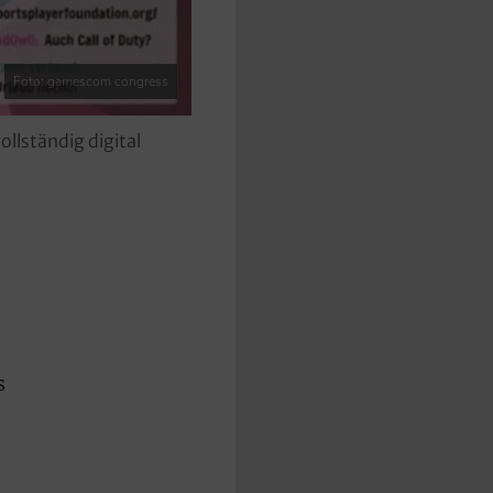
Foto: gamescom congress
llständig digital
s