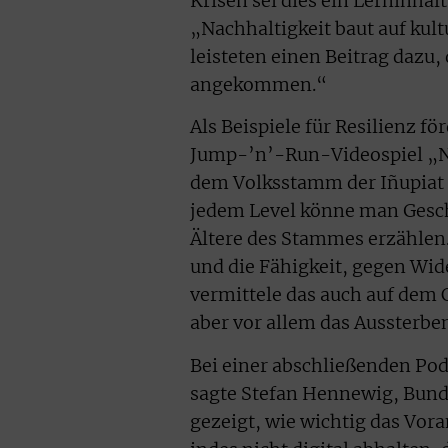
Krisen sei dies ein Lerninhal
„Nachhaltigkeit baut auf kul
leisteten einen Beitrag dazu,
angekommen.“
Als Beispiele für Resilienz f
Jump-’n’-Run-Videospiel „Ne
dem Volksstamm der Iñupiat 
jedem Level könne man Gesch
Ältere des Stammes erzählen. 
und die Fähigkeit, gegen Wid
vermittele das auch auf dem 
aber vor allem das Aussterbe
Bei einer abschließenden Po
sagte Stefan Hennewig, Bund
gezeigt, wie wichtig das Vora