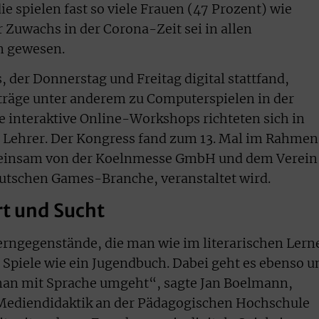
e spielen fast so viele Frauen (47 Prozent) wie
 Zuwachs in der Corona-Zeit sei in allen
n gewesen.
der Donnerstag und Freitag digital stattfand,
träge unter anderem zu Computerspielen in der
le interaktive Online-Workshops richteten sich in
n Lehrer. Der Kongress fand zum 13. Mal im Rahmen
meinsam von der Koelnmesse GmbH und dem Verein
tschen Games-Branche, veranstaltet wird.
t und Sucht
erngegenstände, die man wie im literarischen Lern
Spiele wie ein Jugendbuch. Dabei geht es ebenso 
man mit Sprache umgeht“, sagte Jan Boelmann,
d Mediendidaktik an der Pädagogischen Hochschule