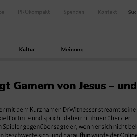
be
PROkompakt
Spenden
Kontakt
Kultur
Meinung
gt Gamern von Jesus – und
zer mit dem Kurznamen DrWitnesser streamt seine
el Fortnite und spricht dabei mit ihnen über den
 Spieler gegenüber sagte er, wenn er sich nicht be
rin beschwerte sich, und daraufhin wurde der Onlin