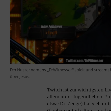
Der Nutzer namens „DrWitnesser“ spielt und streamt b
über Jesus.
Twitch ist zur wichtigsten L
allem unter Jugendlichen. E
etwa: Dr. Zeuge) hat sich mi
Glauben unterhalten – und wu