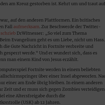
nden am Kreuz gestorben ist. Kehrt um und traut au
 war, auf den anderen Plattformen. Ein britisches
n Fall
aufmerksam
. Zur Beschwerde der Twitter-
D
schrieb
DrWitnesser: „So viel zum Thema
 Beim Evangelium geht es um Liebe, nicht um Hass.
ch die Gute Nachricht in Fortnite verbreite und
ch gesperrt werde.“ Und er wundert sich, dass es
enn man einem Kind von Jesus erzählt.
omputerspiel Fortnite werden in einem beliebten
 Fallschirmspringer über einer Insel abgeworfen. Na
ur einer am Ende übrig bleiben. In einem anderen
hr Zeit und er muss sich gegen Zombies verteidigen
iel eine Altersfreigabe durch die
kontrolle (USK) ab 12 Jahren.