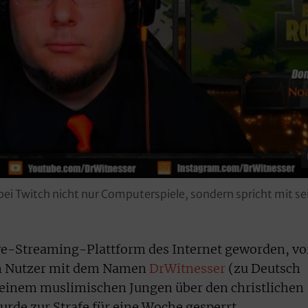
ei Twitch nicht nur Computerspiele, sondern spricht mit s
ive-Streaming-Plattform des Internet geworden, vo
in Nutzer mit dem Namen
DrWitnesser
(zu Deutsch
t einem muslimischen Jungen über den christlichen
rde zur Strafe für eine Woche gesperrt.