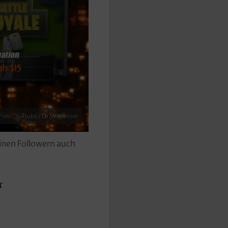
Foto: YoTtube / Dr Witnesser
einen Followern auch
r