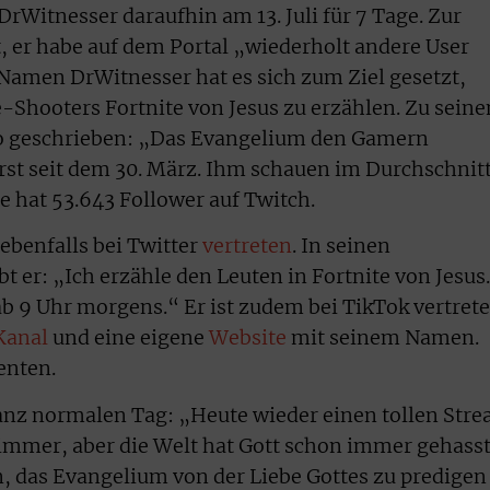
rWitnesser daraufhin am 13. Juli für 7 Tage. Zur
, er habe auf dem Portal „wiederholt andere User
 Namen DrWitnesser hat es sich zum Ziel gesetzt,
e-Shooters Fortnite von Jesus zu erzählen. Zu sein
o geschrieben: „Das Evangelium den Gamern
erst seit dem 30. März. Ihm schauen im Durchschnit
e hat 53.643 Follower auf Twitch.
ebenfalls bei Twitter
vertreten
. In seinen
 er: „Ich erzähle den Leuten in Fortnite von Jesus.
b 9 Uhr morgens.“ Er ist zudem bei TikTok vertrete
Kanal
und eine eigene
Website
mit seinem Namen.
enten.
nz normalen Tag: „Heute wieder einen tollen Str
 immer, aber die Welt hat Gott schon immer gehasst
, das Evangelium von der Liebe Gottes zu predigen