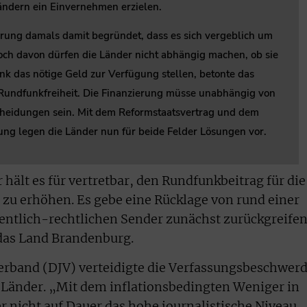
ndern ein Einvernehmen erzielen.
rung damals damit begründet, dass es sich vergeblich um
ch davon dürfen die Länder nicht abhängig machen, ob sie
nk das nötige Geld zur Verfügung stellen, betonte das
 Rundfunkfreiheit. Die Finanzierung müsse unabhängig von
cheidungen sein. Mit dem Reformstaatsvertrag und dem
ung legen die Länder nun für beide Felder Lösungen vor.
hält es für vertretbar, den Rundfunkbeitrag für die
zu erhöhen. Es gebe eine Rücklage von rund einer
ffentlich-rechtlichen Sender zunächst zurückgreife
 das Land Brandenburg.
erband (DJV) verteidigte die Verfassungsbeschwer
ie Länder. „Mit dem inflationsbedingten Weniger in
 nicht auf Dauer das hohe journalistische Niveau