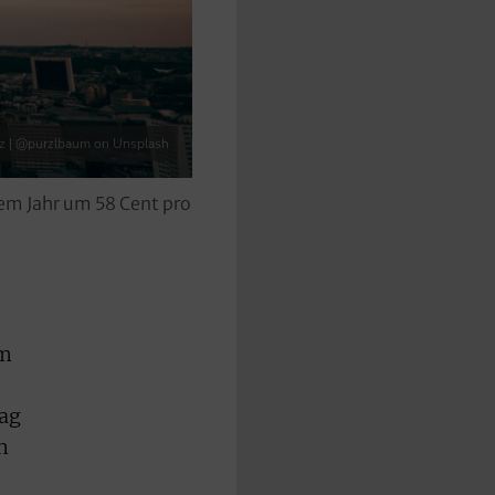
rz | @purzlbaum on Unsplash
em Jahr um 58 Cent pro
em
rag
n