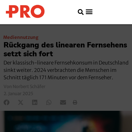
Mediennutzung
Rückgang des linearen Fernsehens
setzt sich fort
Der klassisch-lineare Fernsehkonsum in Deutschland
sinkt weiter. 2024 verbrachten die Menschen im
Schnitt täglich 171 Minuten vor dem Fernseher.
Von Norbert Schäfer
2. Januar 2025