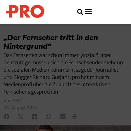
„Der Fernseher tritt in den
Hintergrund“
Das Fernsehen war schon immer „sozial“, aber
heutzutage müssen sich die Fernsehsender mehr um
die sozialen Medien kümmern, sagt der Journalist
und Blogger Richard Gutjahr. pro hat mit dem
Medienprofi über die Zukunft des interaktiven
Fernsehens gesprochen.
Von PRO
28. August 2014