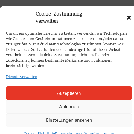
PRINTAUSGABE
Cookie-Zustimmung
verwalten
Mediadaten
Um dir ein optimales Erlebnis zu bieten, verwenden wir Technologien
wie Cookies, um Geräteinformationen zu speichern und/oder darauf
PROKOMPAKT
zuzugreifen. Wenn du diesen Technologien zustimmst, können wir
Impressum
Daten wie das Surfverhalten oder eindeutige IDs auf dieser Website
verarbeiten. Wenn du deine Zustimmung nicht erteilst oder
zurückziehst, können bestimmte Merkmale und Funktionen
SPENDEN
beeinträchtigt werden.
Datenschutz
Dienste verwalten
KONTAKT
Akzeptieren
Cookie-Richtlinie
Ablehnen
Einstellungen ansehen
Cookie-Richtlinie
Datenschutzerklärung
Impressum