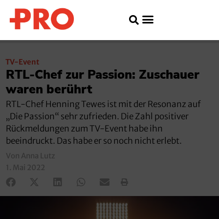
TV-Event
RTL-Chef zur Passion: Zuschauer
waren berührt
RTL-Chef Henning Tewes ist mit der Resonanz auf
„Die Passion“ sehr zufrieden. Die Zahl positiver
Rückmeldungen zum TV-Event habe ihn
beeindruckt. Das habe er so noch nicht erlebt.
Von Anna Lutz
1. Mai 2022