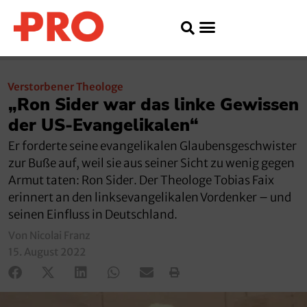
Verstorbener Theologe
„Ron Sider war das linke Gewissen
der US-Evangelikalen“
Er forderte seine evangelikalen Glaubensgeschwister
zur Buße auf, weil sie aus seiner Sicht zu wenig gegen
Armut taten: Ron Sider. Der Theologe Tobias Faix
erinnert an den linksevangelikalen Vordenker – und
seinen Einfluss in Deutschland.
Von Nicolai Franz
15. August 2022