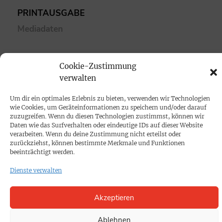
PRINTAUSGABE
Mediadaten
PROKOMPAKT
Cookie-Zustimmung
Impressum
verwalten
Um dir ein optimales Erlebnis zu bieten, verwenden wir Technologien
SPENDEN
wie Cookies, um Geräteinformationen zu speichern und/oder darauf
Datenschutz
zuzugreifen. Wenn du diesen Technologien zustimmst, können wir
Daten wie das Surfverhalten oder eindeutige IDs auf dieser Website
verarbeiten. Wenn du deine Zustimmung nicht erteilst oder
zurückziehst, können bestimmte Merkmale und Funktionen
KONTAKT
beeinträchtigt werden.
Cookie-Richtlinie
Dienste verwalten
Akzeptieren
Ablehnen