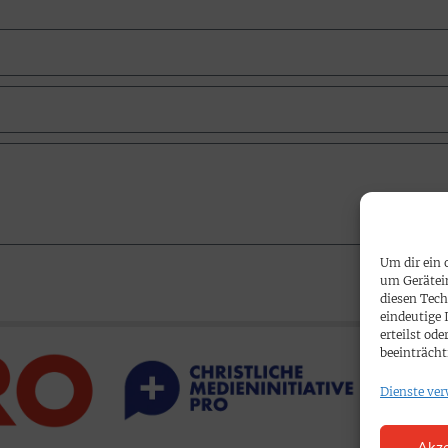
Um dir ein 
um Gerätei
diesen Tech
eindeutige 
erteilst o
beeinträcht
Dienste ver
Akze