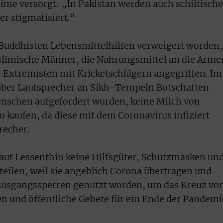
ime versorgt: „In Pakistan werden auch schiitische
r stigmatisiert.“
 Buddhisten Lebensmittelhilfen verweigert worden,
slimische Männer, die Nahrungsmittel an die Arme
-Extremisten mit Kricketschlägern angegriffen. Im
ber Lautsprecher an Sikh-Tempeln Botschaften
enschen aufgefordert wurden, keine Milch von
kaufen, da diese mit dem Coronavirus infiziert
recher.
laut Lessenthin keine Hilfsgüter, Schutzmasken un
eilen, weil sie angeblich Corona übertragen und
n Ausgangssperren genutzt worden, um das Kreuz vo
n und öffentliche Gebete für ein Ende der Pandemi