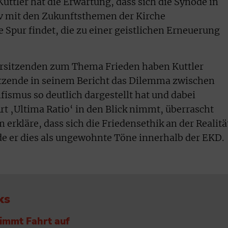
Kuttler hat die Erwartung, dass sich die Synode in
v mit den Zukunftsthemen der Kirche
 Spur findet, die zu einer geistlichen Erneuerung
rsitzenden zum Thema Frieden haben Kuttler
itzende in seinem Bericht das Dilemma zwischen
fismus so deutlich dargestellt hat und dabei
Art ‚Ultima Ratio‘ in den Blick nimmt, überrascht
rkläre, dass sich die Friedensethik an der Realitä
e er dies als ungewohnte Töne innerhalb der EKD.
ks
nimmt Fahrt auf