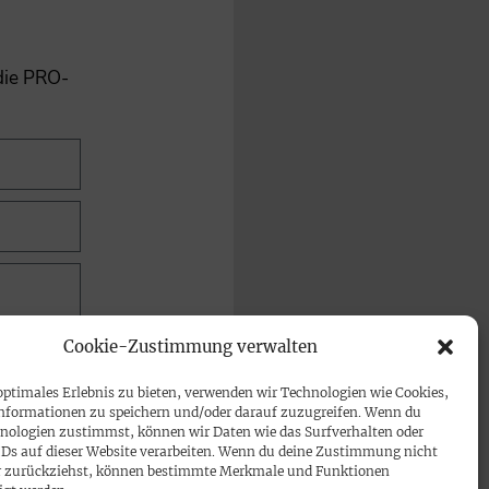
 die PRO-
Cookie-Zustimmung verwalten
optimales Erlebnis zu bieten, verwenden wir Technologien wie Cookies,
nformationen zu speichern und/oder darauf zuzugreifen. Wenn du
nologien zustimmst, können wir Daten wie das Surfverhalten oder
IDs auf dieser Website verarbeiten. Wenn du deine Zustimmung nicht
der zurückziehst, können bestimmte Merkmale und Funktionen