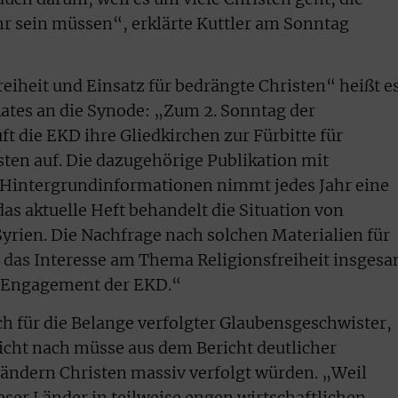
hr sein müssen“, erklärte Kuttler am Sonntag
eiheit und Einsatz für bedrängte Christen“ heißt e
Rates an die Synode: „Zum 2. Sonntag der
ft die EKD ihre Gliedkirchen zur Fürbitte für
sten auf. Die dazugehörige Publikation mit
 Hintergrundinformationen nimmt jedes Jahr eine
as aktuelle Heft behandelt die Situation von
Syrien. Die Nachfrage nach solchen Materialien für
 das Interesse am Thema Religionsfreiheit insges
 Engagement der EKD.“
ch für die Belange verfolgter Glaubensgeschwister,
sicht nach müsse aus dem Bericht deutlicher
Ländern Christen massiv verfolgt würden. „Weil
er Länder in teilweise engen wirtschaftlichen