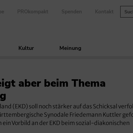
be
PROkompakt
Spenden
Kontakt
Kultur
Meinung
weigt aber beim Thema
ng
and (EKD) soll noch stärker auf das Schicksal verfo
württembergische Synodale Friedemann Kuttler gef
 ein Vorbild an der EKD beim sozial-diakonischen