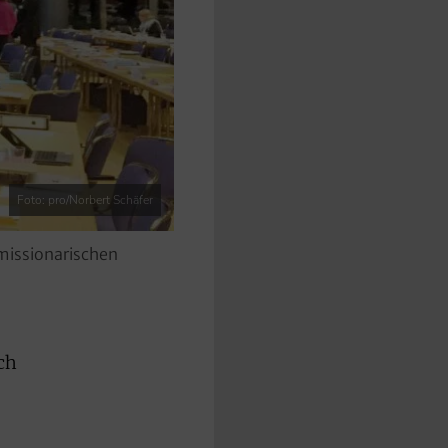
Foto: pro/Norbert Schäfer
-missionarischen
ch