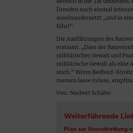
Bereich in die Tat umsetzen. 
Dresden noch einmal intensi
auseinandersetzt „und in eine
führt“.
Die Ausführungen des Ratsvo
erstaunt. „Dass der Ratsvors
militärischer Gewalt und Pazi
militärische Gewalt als eine 
mich.“ Wenn Bedford-Strohm e
messen lasse müsse, empfind
Von: Norbert Schäfer
Weiterführende Lin
Plan zur Seenotrettung 