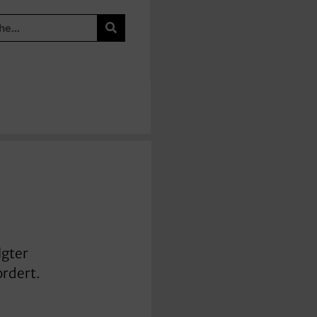
lgter
ordert.