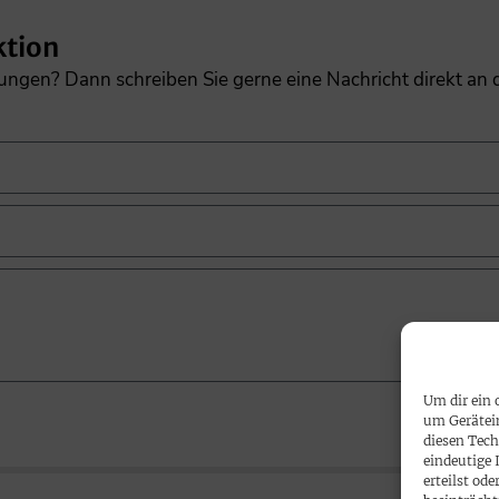
ktion
gungen? Dann schreiben Sie gerne eine Nachricht direkt an
Um dir ein 
um Gerätei
diesen Tech
eindeutige 
erteilst o