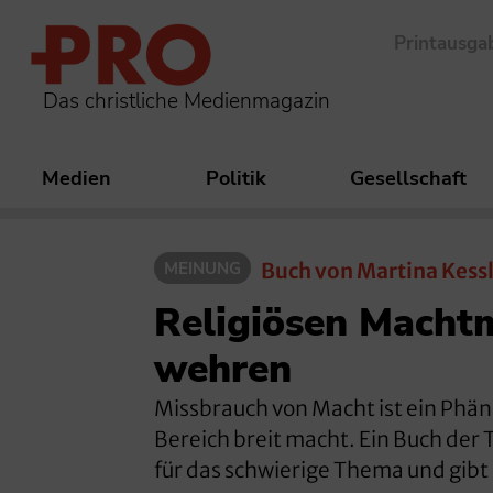
Printausga
Das christliche Medienmagazin
Medien
Politik
Gesellschaft
MEINUNG
Buch von Martina Kess
Religiösen Macht
wehren
Missbrauch von Macht ist ein Phän
Bereich breit macht. Ein Buch der T
für das schwierige Thema und gibt 