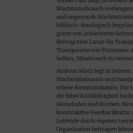
Tobias Faix zeigt in seinem 
Machtmissbrauch vorbeugen k
und ungesunde Machtstrukture
biblisch-theologisch begrü
guten von schlechtem Gehors
Beitrag eine Lanze für Trans
Transparenz von Prozessen u
helfen, Missbrauch zu verme
Andreas Klotz legt in seine
Machtmissbrauch und manipul
offene Kommunikation. Die Her
die Bibel Kritikfähigkeit ford
Gemeinden und Kirchen. Kessle
konstruktive Feedbackkultur 
Leitende durch eigenes Lerne
Organisation beitragen könne