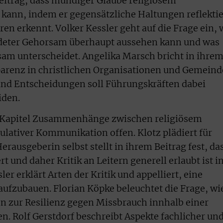
Beitrag, dass mündiger Glaube religiösem
ann, indem er gegensätzliche Haltungen reflektie
n erkennt. Volker Kessler geht auf die Frage ein, 
ndeter Gehorsam überhaupt aussehen kann und was
am unterscheidet. Angelika Marsch bricht in ihre
parenz in christlichen Organisationen und Gemeind
nd Entscheidungen soll Führungskräften dabei
iden.
m Kapitel Zusammenhänge zwischen religiösem
ativer Kommunikation offen. Klotz plädiert für
ausgeberin selbst stellt in ihrem Beitrag fest, da
ert und daher Kritik an Leitern generell erlaubt ist i
r erklärt Arten der Kritik und appelliert, eine
aufzubauen. Florian Köpke beleuchtet die Frage, wi
n zur Resilienz gegen Missbrauch innhalb einer
n. Rolf Gerstdorf beschreibt Aspekte fachlicher un