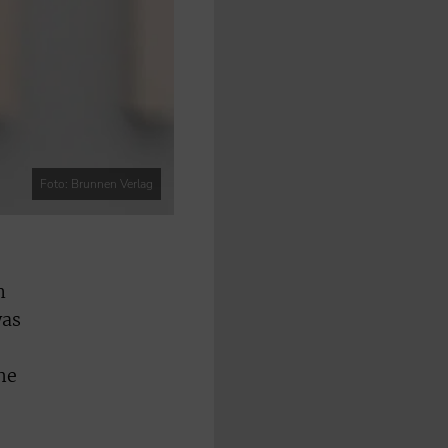
Foto: Brunnen Verlag
n
was
he