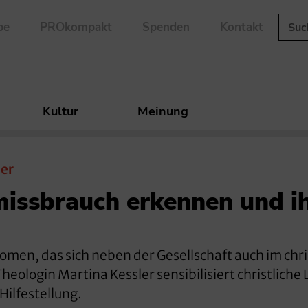
be
PROkompakt
Spenden
Kontakt
Kultur
Meinung
ler
missbrauch erkennen und 
omen, das sich neben der Gesellschaft auch im chri
heologin Martina Kessler sensibilisiert christliche 
Hilfestellung.