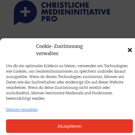
PRINTAUSGABE
Cookie-Zustimmung
Mediadaten
verwalten
Um dir ein optimales Erlebnis zu bieten, verwenden wir Technologien
PROKOMPAKT
wie Cookies, um Geräteinformationen zu speichern und/oder darauf
Impressum
zuzugreifen. Wenn du diesen Technologien zustimmst, können wir
Daten wie das Surfverhalten oder eindeutige IDs auf dieser Website
verarbeiten. Wenn du deine Zustimmung nicht erteilst oder
zurückziehst, können bestimmte Merkmale und Funktionen
SPENDEN
beeinträchtigt werden.
Datenschutz
Dienste verwalten
KONTAKT
Akzeptieren
Cookie-Richtlinie