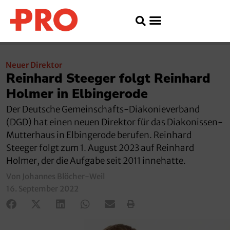
Neuer Direktor
Reinhard Steeger folgt Reinhard
Holmer in Elbingerode
Der Deutsche Gemeinschafts-Diakonieverband
(DGD) hat einen neuen Direktor für das Diakonissen-
Mutterhaus in Elbingerode berufen. Reinhard
Steeger folgt zum 1. August 2023 auf Reinhard
Holmer, der die Aufgabe seit 2011 innehatte.
Von Johannes Blöcher-Weil
16. September 2022