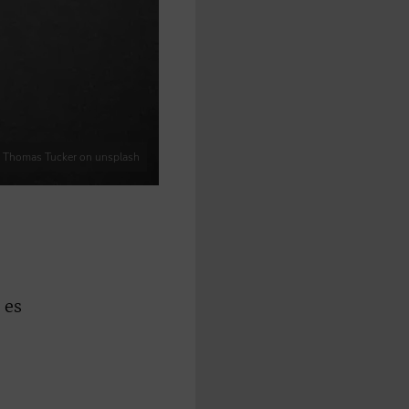
: Thomas Tucker on unsplash
 es