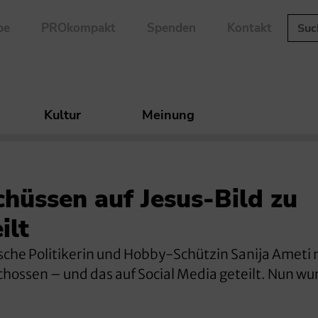
be
PROkompakt
Spenden
Kontakt
Kultur
Meinung
chüssen auf Jesus-Bild zu
ilt
sche Politikerin und Hobby-Schützin Sanija Ameti 
schossen – und das auf Social Media geteilt. Nun wu