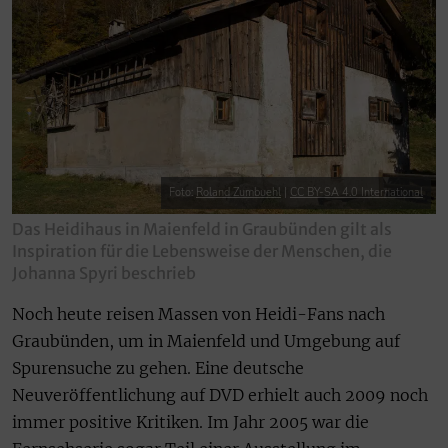
Foto:
Roland Zumbuehl
|
CC BY-SA 4.0 International
Das Heidihaus in Maienfeld in Graubünden gilt als
Inspiration für die Lebensweise der Menschen, die
Johanna Spyri beschrieb
Noch heute reisen Massen von Heidi-Fans nach
Graubünden, um in Maienfeld und Umgebung auf
Spurensuche zu gehen. Eine deutsche
Neuveröffentlichung auf DVD erhielt auch 2009 noch
immer positive Kritiken. Im Jahr 2005 war die