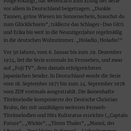
Folge erklingt, hat wesentlich zum Erfolg der Serie
vor allem in Deutschland beigetragen. „Dunkle
Tannen, grüne Wiesen im Sonnenschein, brauchst du
zum Glücklichsein“, trällerte das Schlager-Duo Gitti
und Erika bis weit in die Neunzigerjahre regelmäßig
in die deutschen Wohnzimmer. „Holadio, Holadio!“
Vor 50 Jahren, vom 6. Januar bis zum 29. Dezember
1974, lief die Serie erstmals im Fernsehen, und zwar
auf „Fuji TV“, dem damals erfolgreichsten
japanischen Sender. In Deutschland wurde die Serie
vom 18. September 1977 bis zum 24. September 1978
vom ZDF erstmals ausgestrahlt. Die ikonenhafte
Titelmelodie komponierte der Deutsche Christian
Bruhn, der mit unzähligen weiteren Fernseh-
Titelmelodien und Hits Kultstatus erreichte („Captain
Future“, „Wickie“, „Timm Thaler“, „Manni, der
Libero“, „Zwei kleine Italiener“, „Liebeskummer