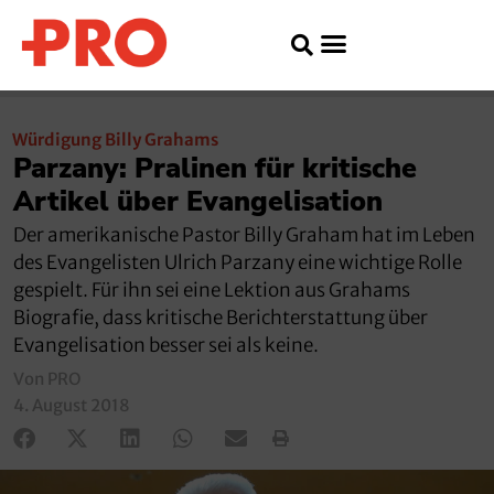
Würdigung Billy Grahams
Parzany: Pralinen für kritische
Artikel über Evangelisation
Der amerikanische Pastor Billy Graham hat im Leben
des Evangelisten Ulrich Parzany eine wichtige Rolle
gespielt. Für ihn sei eine Lektion aus Grahams
Biografie, dass kritische Berichterstattung über
Evangelisation besser sei als keine.
Von PRO
4. August 2018