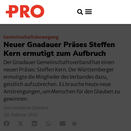
Gemeinschaftsbewegung
Neuer Gnadauer Präses Steffen
Kern ermutigt zum Aufbruch
Der Gnadauer Gemeinschaftsverband hat einen
neuen Präses: Steffen Kern. Der Württemberger
ermutigte die Mitglieder des Verbandes dazu,
geistlich aufzubrechen. Es brauche heute neue
Anstrengungen, um Menschen für den Glauben zu
gewinnen.
Von Jonathan Steinert
20. Februar 2021