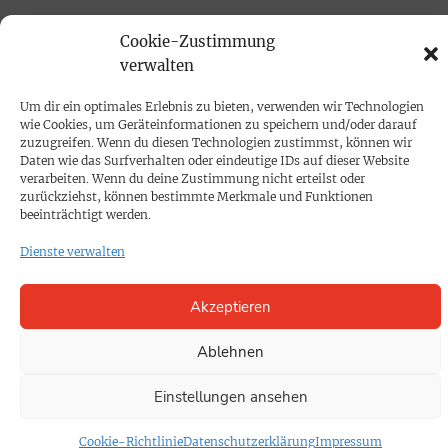
PROKOMPAKT
Cookie-Zustimmung
verwalten
Impressum
Um dir ein optimales Erlebnis zu bieten, verwenden wir Technologien
wie Cookies, um Geräteinformationen zu speichern und/oder darauf
SPENDEN
zuzugreifen. Wenn du diesen Technologien zustimmst, können wir
Datenschutz
Daten wie das Surfverhalten oder eindeutige IDs auf dieser Website
verarbeiten. Wenn du deine Zustimmung nicht erteilst oder
zurückziehst, können bestimmte Merkmale und Funktionen
KONTAKT
beeinträchtigt werden.
Cookie-Richtlinie
Dienste verwalten
Akzeptieren
Ablehnen
Einstellungen ansehen
Cookie-Richtlinie
Datenschutzerklärung
Impressum