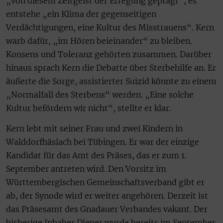
„von diesem Zeitgeist der Erregung geprägt“, es
entstehe „ein Klima der gegenseitigen
Verdächtigungen, eine Kultur des Misstrauens“. Kern
warb dafür, „im Hören beieinander“ zu bleiben.
Konsens und Toleranz gehörten zusammen. Darüber
hinaus sprach Kern die Debatte über Sterbehilfe an. Er
äußerte die Sorge, assistierter Suizid könnte zu einem
„Normalfall des Sterbens“ werden. „Eine solche
Kultur befördern wir nicht“, stellte er klar.
Kern lebt mit seiner Frau und zwei Kindern in
Walddorfhäslach bei Tübingen. Er war der einzige
Kandidat für das Amt des Präses, das er zum 1.
September antreten wird. Den Vorsitz im
Württembergischen Gemeinschaftsverband gibt er
ab, der Synode wird er weiter angehören. Derzeit ist
das Präsesamt des Gnadauer Verbandes vakant. Der
bisherige Inhaber Diener wurde bereits im September