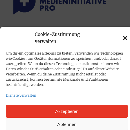
PRINTAUSGABE
Cookie-Zustimmung
Mediadaten
verwalten
Um dir ein optimales Erlebnis zu bieten, verwenden wir Technologien
PROKOMPAKT
wie Cookies, um Geräteinformationen zu speichern und/oder darauf
Impressum
zuzugreifen. Wenn du diesen Technologien zustimmst, können wir
Daten wie das Surfverhalten oder eindeutige IDs auf dieser Website
verarbeiten. Wenn du deine Zustimmung nicht erteilst oder
zurückziehst, können bestimmte Merkmale und Funktionen
SPENDEN
beeinträchtigt werden.
Datenschutz
Dienste verwalten
KONTAKT
Akzeptieren
Cookie-Richtlinie
Ablehnen