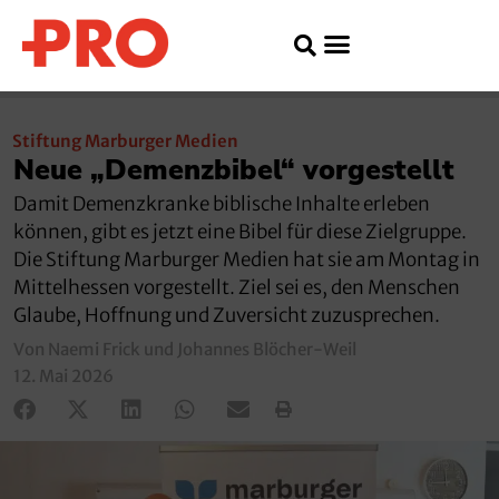
Stiftung Marburger Medien
Neue „Demenzbibel“ vorgestellt
Damit Demenzkranke biblische Inhalte erleben
können, gibt es jetzt eine Bibel für diese Zielgruppe.
Die Stiftung Marburger Medien hat sie am Montag in
Mittelhessen vorgestellt. Ziel sei es, den Menschen
Glaube, Hoffnung und Zuversicht zuzusprechen.
Von Naemi Frick und Johannes Blöcher-Weil
12. Mai 2026