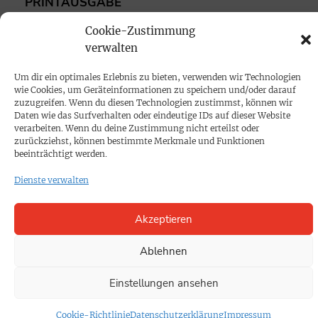
PRINTAUSGABE
Mediadaten
Cookie-Zustimmung
verwalten
PROKOMPAKT
Um dir ein optimales Erlebnis zu bieten, verwenden wir Technologien
Impressum
wie Cookies, um Geräteinformationen zu speichern und/oder darauf
zuzugreifen. Wenn du diesen Technologien zustimmst, können wir
Daten wie das Surfverhalten oder eindeutige IDs auf dieser Website
SPENDEN
verarbeiten. Wenn du deine Zustimmung nicht erteilst oder
zurückziehst, können bestimmte Merkmale und Funktionen
Datenschutz
beeinträchtigt werden.
Dienste verwalten
KONTAKT
Cookie-Richtlinie
Akzeptieren
Ablehnen
Einstellungen ansehen
Cookie-Richtlinie
Datenschutzerklärung
Impressum