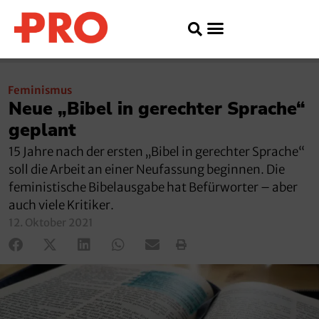
Feminismus
Neue „Bibel in gerechter Sprache“
geplant
15 Jahre nach der ersten „Bibel in gerechter Sprache“
soll die Arbeit an einer Neufassung beginnen. Die
feministische Bibelausgabe hat Befürworter – aber
auch viele Kritiker.
12. Oktober 2021