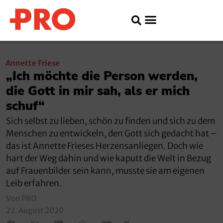
Annette Friese
„Ich möchte die Person werden,
die Gott in mir sah, als er mich
schuf“
Sich selbst zu lieben, schön zu finden und sich zu dem
Menschen zu entwickeln, den Gott sich gedacht hat –
das ist Annette Frieses Herzensanliegen. Doch wie
hart der Weg dahin und wie kaputt die Welt in Bezug
auf Frauenbilder sein kann, musste sie am eigenen
Leib erfahren.
Von PRO
22. August 2020