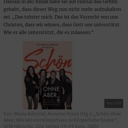
Damals in der Klinik habe sie auf einmal das Gefühl
gehabt, dass dieser Weg nun nicht mehr aufzuhalten
sei. „Das tröstet mich. Das ist das Vorrecht von uns
Christen, dass wir wissen, dass Gott uns unterstützt.
Wie er alle unterstützt, die es zulassen.“
Foto: SCM
Eva-Maria Admiral, Annette Friese (Hg.): „Schön ohne
Aber. Wie wir von Körperhass zu Körperliebe finden“,
SCM Hänssler, 224 Seiten, 19,99 Euro, ISBN