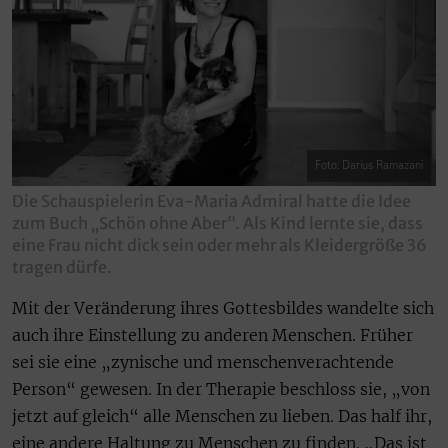
Foto: Darius Ramazani
Die Schauspielerin Eva-Maria Admiral hatte die Idee
zum Buch „Schön ohne Aber“. Als Kind lernte sie, dass
eine Frau nicht dick sein oder mehr als Kleidergröße 36
tragen dürfe.
Mit der Veränderung ihres Gottesbildes wandelte sich
auch ihre Einstellung zu anderen Menschen. Früher
sei sie eine „zynische und menschenverachtende
Person“ gewesen. In der Therapie beschloss sie, „von
jetzt auf gleich“ alle Menschen zu lieben. Das half ihr,
eine andere Haltung zu Menschen zu finden. „Das ist