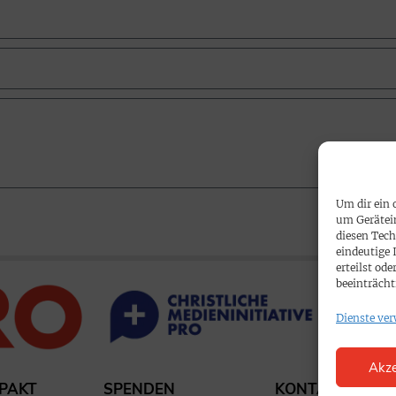
Um dir ein 
um Gerätei
diesen Tech
eindeutige 
erteilst o
beeinträcht
Dienste ver
Akze
PAKT
SPENDEN
KONTAKT