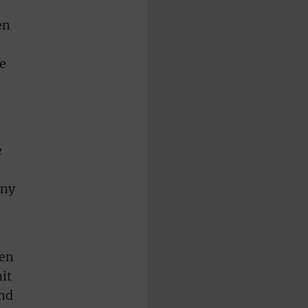
en
he
e
any
hen
it
und