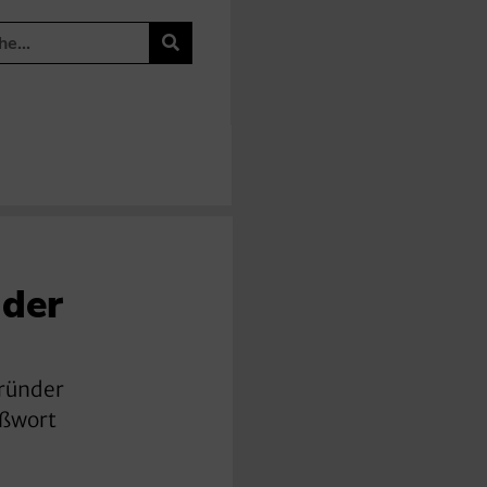
 der
Gründer
ußwort