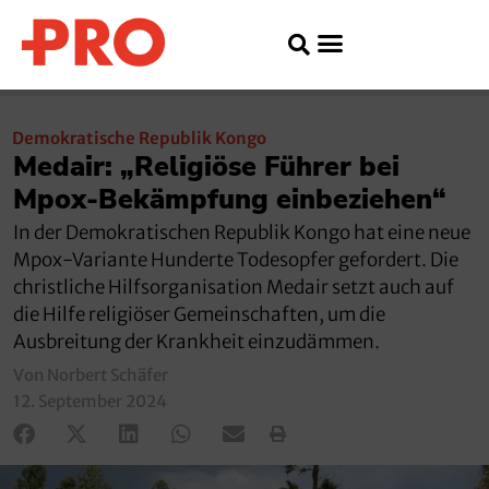
Demokratische Republik Kongo
Medair: „Religiöse Führer bei
Mpox-Bekämpfung einbeziehen“
In der Demokratischen Republik Kongo hat eine neue
Mpox-Variante Hunderte Todesopfer gefordert. Die
christliche Hilfsorganisation Medair setzt auch auf
die Hilfe religiöser Gemeinschaften, um die
Ausbreitung der Krankheit einzudämmen.
Von Norbert Schäfer
12. September 2024