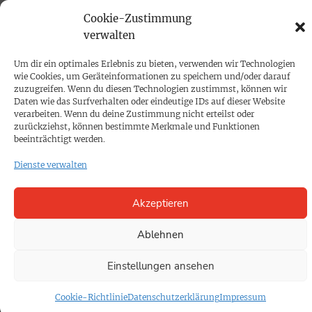
Mediadaten
Cookie-Zustimmung
verwalten
PROKOMPAKT
Um dir ein optimales Erlebnis zu bieten, verwenden wir Technologien
Impressum
wie Cookies, um Geräteinformationen zu speichern und/oder darauf
zuzugreifen. Wenn du diesen Technologien zustimmst, können wir
Daten wie das Surfverhalten oder eindeutige IDs auf dieser Website
SPENDEN
verarbeiten. Wenn du deine Zustimmung nicht erteilst oder
zurückziehst, können bestimmte Merkmale und Funktionen
Datenschutz
beeinträchtigt werden.
Dienste verwalten
KONTAKT
Cookie-Richtlinie
Akzeptieren
Ablehnen
Einstellungen ansehen
Cookie-Richtlinie
Datenschutzerklärung
Impressum