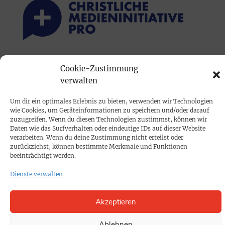
PRINTAUSGABE
Cookie-Zustimmung
verwalten
Mediadaten
Um dir ein optimales Erlebnis zu bieten, verwenden wir Technologien
PROKOMPAKT
wie Cookies, um Geräteinformationen zu speichern und/oder darauf
zuzugreifen. Wenn du diesen Technologien zustimmst, können wir
Impressum
Daten wie das Surfverhalten oder eindeutige IDs auf dieser Website
verarbeiten. Wenn du deine Zustimmung nicht erteilst oder
zurückziehst, können bestimmte Merkmale und Funktionen
SPENDEN
beeinträchtigt werden.
Datenschutz
Dienste verwalten
KONTAKT
Akzeptieren
Cookie-Richtlinie
Ablehnen