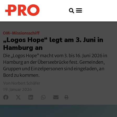
OM-Missionsschiff
„Logos Hope“ legt am 3. Juni in
Hamburg an
Die „Logos Hope“ macht vom 3. bis 16. Juni 2026 in
Hamburg an der Überseebrücke fest. Gemeinden,
Gruppen und Einzelpersonen sind eingeladen, an
Bord zu kommen.
Von Norbert Schäfer
19. Januar 2026