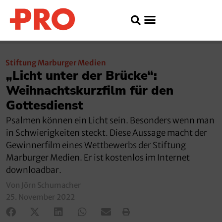
Stiftung Marburger Medien
„Licht unter der Brücke“:
Weihnachtskurzfilm für den
Gottesdienst
Psalmen können ein Licht sein. Besonders wenn man
in Schwierigkeiten steckt. Diese Aussage macht der
Gewinnerfilm eines Wettbewerbs der Stiftung
Marburger Medien. Er ist kostenlos im Internet
downloadbar.
Von Jörn Schumacher
25. November 2022