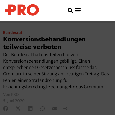
Bundesrat
Konversionsbehandlungen
teilweise verboten
Der Bundesrat hat das Teilverbot von
Konversionsbehandlungen gebilligt. Einen
entsprechenden Gesetzesbeschluss fasste das
Gremium in seiner Sitzung am heutigen Freitag. Das
Fehlen einer Strafandrohung für
Erziehungsberechtigte bemängelte das Gremium.
Von PRO
5. Juni 2020