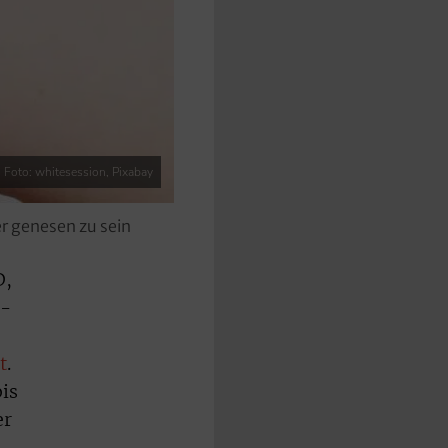
Foto: whitesession, Pixabay
r genesen zu sein
D,
d-
t
.
bis
er