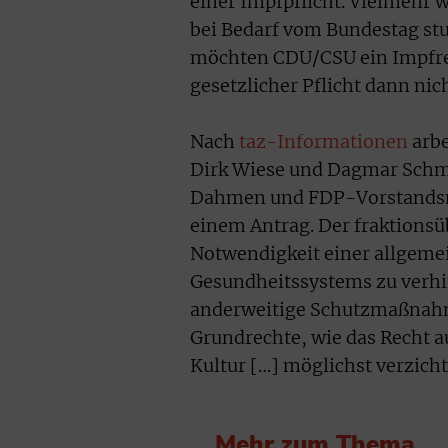
einer Impfpflicht. Vielmehr 
bei Bedarf vom Bundestag stu
möchten CDU/CSU ein Impfregi
gesetzlicher Pflicht dann nic
Nach
taz-Informationen
arbe
Dirk Wiese und Dagmar Schm
Dahmen und FDP-Vorstands
einem Antrag. Der fraktionsü
Notwendigkeit einer allgemei
Gesundheitssystems zu verhin
anderweitige Schutzmaßnahm
Grundrechte, wie das Recht a
Kultur […] möglichst verzicht
Mehr zum Thema