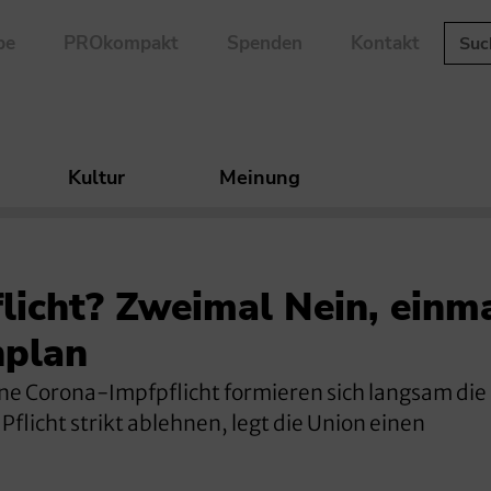
be
PROkompakt
Spenden
Kontakt
Kultur
Meinung
icht? Zweimal Nein, einma
nplan
ine Corona-Impfpflicht formieren sich langsam die
licht strikt ablehnen, legt die Union einen