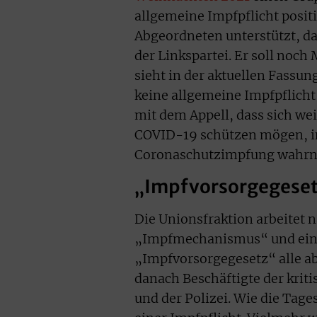
allgemeine Impfpflicht positi
Abgeordneten unterstützt, d
der Linkspartei. Er soll noc
sieht in der aktuellen Fassun
keine allgemeine Impfpflich
mit dem Appell, dass sich we
COVID-19 schützen mögen, i
Coronaschutzimpfung wahr
„Impfvorsorgegeset
Die Unionsfraktion arbeitet 
„Impfmechanismus“ und einem
„Impfvorsorgegesetz“ alle a
danach Beschäftigte der kriti
und der Polizei. Wie die Tage