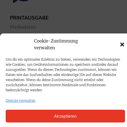
PRINTAUSGABE
Mediadaten
Cookie-Zustimmung
PROKOMPAKT
verwalten
Impressum
Um dir ein optimales Erlebnis zu bieten, verwenden wir Technologien
wie Cookies, um Geräteinformationen zu speichern und/oder darauf
SPENDEN
zuzugreifen. Wenn du diesen Technologien zustimmst, können wir
Daten wie das Surfverhalten oder eindeutige IDs auf dieser Website
Datenschutz
verarbeiten. Wenn du deine Zustimmung nicht erteilst oder
zurückziehst, können bestimmte Merkmale und Funktionen
beeinträchtigt werden.
KONTAKT
Dienste verwalten
Cookie-Richtlinie
Akzeptieren