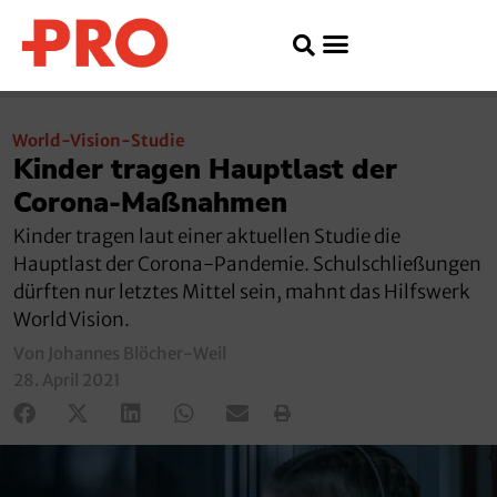
World-Vision-Studie
Kinder tragen Hauptlast der
Corona-Maßnahmen
Kinder tragen laut einer aktuellen Studie die
Hauptlast der Corona-Pandemie. Schulschließungen
dürften nur letztes Mittel sein, mahnt das Hilfswerk
World Vision.
Von Johannes Blöcher-Weil
28. April 2021