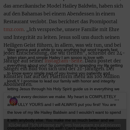
das amerikanische Model Hailey Baldwin, haben sich
auf den Bahamas bei einem Abendessen in einem
Restaurant verlobt. Das berichtet das Promiportal
tmz.com
. „Ich verspreche, unsere Familie mit Ehre
und Integrität zu leiten. Jesus soll uns durch seinen
Heiligen Geist führen, in allem, was wir tun, und bei
Was gonna wait a while to say anything but word travels fast,
jeder Entscheidung, die wir treffen“, schreibt der 24-
listen plain and simple Hailey I am soooo in love with
Jährige auf seiner
Instagram-Seite
. Dazu postet der
everything about you! So committed to spending my life getting
Sänger ein Bild von sich und der 21-Jährigen. Der
to know every single part of you loving you patiently and
Künstler hat auf der Plattform mehr als 100 Million
kindLY. I promise to lead our family with honor and integrity
Abonnenten.
letting Jesus through his Holy Spirit guide us in everything we
do and every decision we make. My heart is COMPLETELY
and FULLY YOURS and I will ALWAYS put you first! You are
the love of my life Hailey Baldwin and I wouldn’t want to spend
it with anybody else. You make me so much better and we
Klicke auf "Ich stimme zu", um Instagram zu aktivieren
compliment eachother so well!! Can’t wait for the best season