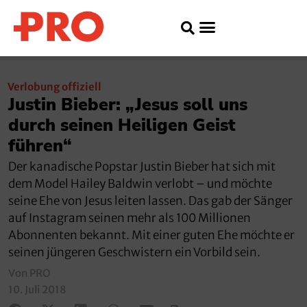
Verlobung offiziell
Justin Bieber: „Jesus soll uns
durch seinen Heiligen Geist
führen“
Der kanadische Popstar Justin Bieber hat sich mit
dem Model Hailey Baldwin verlobt – und möchte
seine Ehe von Jesus leiten lassen. Das gab der Sänger
auf Instagram seinen mehr als 100 Millionen
Abonnenten bekannt. Mit einer guten Ehe möchte er
seinen jüngeren Geschwistern ein Vorbild sein.
Von PRO
10. Juli 2018