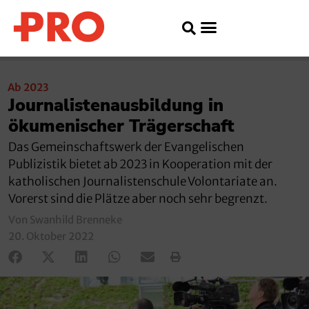
Ab 2023
Journalistenausbildung in
ökumenischer Trägerschaft
Das Gemeinschaftswerk der Evangelischen
Publizistik bietet ab 2023 in Kooperation mit der
katholischen Journalistenschule Volontariate an.
Vorerst sind die Plätze aber noch sehr begrenzt.
Von Swanhild Brenneke
20. Oktober 2022