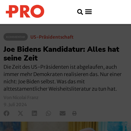
US-Präsidentschaft
KOMMENTAR
Joe Bidens Kandidatur: Alles hat
seine Zeit
Die Zeit des US-Präsidenten ist abgelaufen, auch
immer mehr Demokraten realisieren das. Nur einer
nicht: Joe Biden selbst. Was das mit
alttestamentlicher Weisheitsliteratur zu tun hat.
Von Nicolai Franz
9. Juli 2024