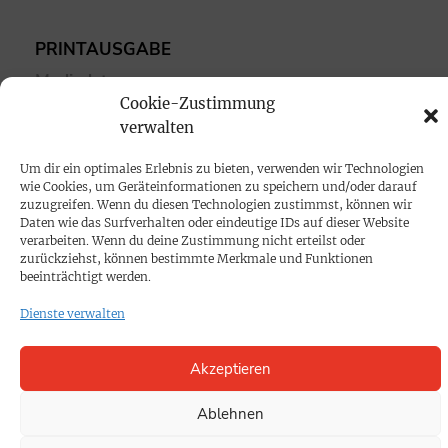
PRINTAUSGABE
Mediadaten
Cookie-Zustimmung
verwalten
PROKOMPAKT
Impressum
Um dir ein optimales Erlebnis zu bieten, verwenden wir Technologien
wie Cookies, um Geräteinformationen zu speichern und/oder darauf
zuzugreifen. Wenn du diesen Technologien zustimmst, können wir
Daten wie das Surfverhalten oder eindeutige IDs auf dieser Website
SPENDEN
verarbeiten. Wenn du deine Zustimmung nicht erteilst oder
Datenschutz
zurückziehst, können bestimmte Merkmale und Funktionen
beeinträchtigt werden.
KONTAKT
Dienste verwalten
Cookie-Richtlinie
Akzeptieren
Ablehnen