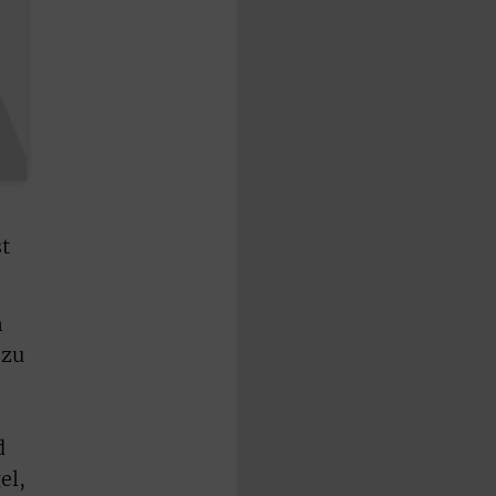
st
h
 zu
d
el,