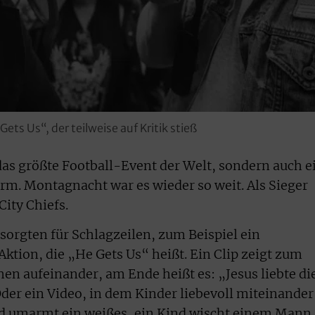
s Us“, der teilweise auf Kritik stieß
 das größte Football-Event der Welt, sondern auch e
rm. Montagnacht war es wieder so weit. Als Sieger
ity Chiefs.
sorgten für Schlagzeilen, zum Beispiel ein
Aktion, die „He Gets Us“ heißt. Ein Clip zeigt zum
en aufeinander, am Ende heißt es: „Jesus liebte di
der ein Video, in dem Kinder liebevoll miteinander
d umarmt ein weißes, ein Kind wischt einem Mann