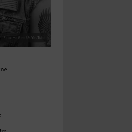
Foto: He Gets Us/YouTube
ine
e
 im