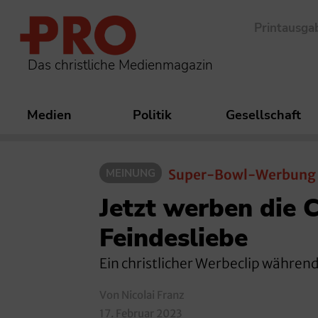
Printausga
Das christliche Medienmagazin
Medien
Politik
Gesellschaft
MEINUNG
Super-Bowl-Werbung
Jetzt werben die 
Feindesliebe
Ein christlicher Werbeclip während 
Von Nicolai Franz
17. Februar 2023