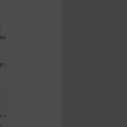
e
der
d“.