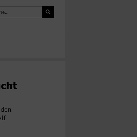
ucht
r den
lf