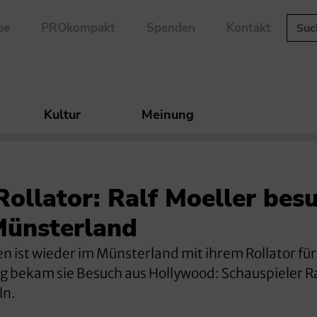
be
PROkompakt
Spenden
Kontakt
Kultur
Meinung
 Rollator: Ralf Moeller bes
Münsterland
 ist wieder im Münsterland mit ihrem Rollator fü
 bekam sie Besuch aus Hollywood: Schauspieler Ra
ln.