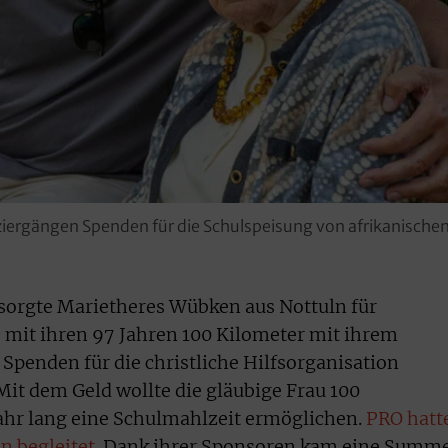
ergängen Spenden für die Schulspeisung von afrikanischen
sorgte Marietheres Wübken aus Nottuln für
 mit ihren 97 Jahren 100 Kilometer mit ihrem
 Spenden für die christliche Hilfsorganisation
it dem Geld wollte die gläubige Frau 100
ahr lang eine Schulmahlzeit ermöglichen.
PRO hatt
n begleitet.
Dank ihrer Sponsoren kam eine Summ