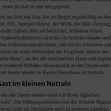
twa 30 mal so viel wie geplant.
r im Dorf ein Star. Sie ist längst regelmäßig in de
t. RTL, Spiegel Online, der WDR, die Bild-Zeitung
ender haben über sie berichtet, teilweise schon
Volksschullehrerin sind der christliche Glaube und
ne Selbstverständlichkeit, wie sie im Interview mi
ristin ist auch Zeitzeugin der Flugblatt-Aktion der
iße Rose“, an der die Geschwister Hans und Sophi
ls studierte Wübken Germanistik an der Universität
nt heute wieder in ihrem Elternhaus in Nottuln.
ast im kleinen Nottuln
die alte Dame wieder Geld mit ihren täglichen
als“. Die Hilfsorganisation hat der Schotte Magn
Heute hilft sie Menschen auch in anderen Ländern