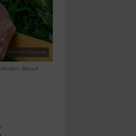
Foto: Jörn Schumacher
 Kindern. Besuch
e
e