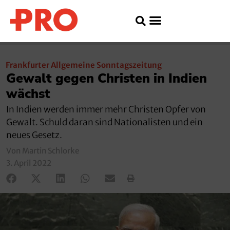
Frankfurter Allgemeine Sonntagszeitung
Gewalt gegen Christen in Indien
wächst
In Indien werden immer mehr Christen Opfer von
Gewalt. Schuld daran sind Nationalisten und ein
neues Gesetz.
Von Martin Schlorke
3. April 2022