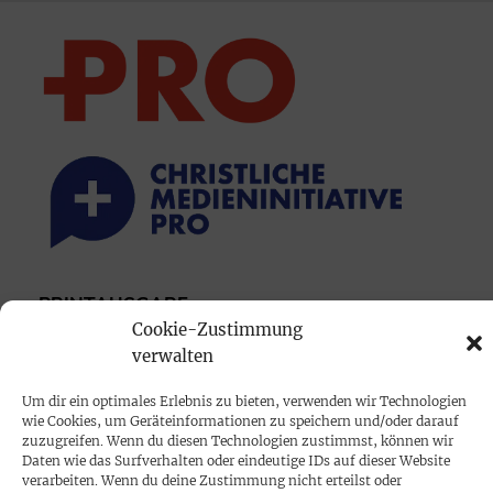
PRINTAUSGABE
Cookie-Zustimmung
Mediadaten
verwalten
PROKOMPAKT
Um dir ein optimales Erlebnis zu bieten, verwenden wir Technologien
wie Cookies, um Geräteinformationen zu speichern und/oder darauf
Impressum
zuzugreifen. Wenn du diesen Technologien zustimmst, können wir
Daten wie das Surfverhalten oder eindeutige IDs auf dieser Website
verarbeiten. Wenn du deine Zustimmung nicht erteilst oder