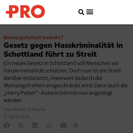
Meinungsfreiheit bedroht?
Gesetz gegen Hasskriminalität in
Schottland führt zu Streit
Ein neues Gesetz in Schottland soll Menschen vor
Hasskriminalität schützen. Doch nun ist ein Streit
darüber entbrannt, inwieweit dadurch die
Meinungsfreiheit eingeschränkt wird. Denn auch die
„Harry Potter“-Autorin könnte nun angezeigt
werden.
Von Martin Schlorke
2. April 2024