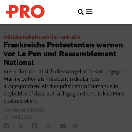
Präsidentschaftswahl in Frankreich
Frankreichs Protestanten warnen
vor Le Pen und Rassemblement
National
In Frankreich hat sich die evangelische Kirche gegen
Marine Le Pen als Präsidentin des Landes
ausgesprochen. Kirchenpräsidentin Emmanuelle
Seyboldt rief dazu auf, sich gegen die Politik Le Pens
querzustellen.
Von Norbert Schäfer
21. April 2022