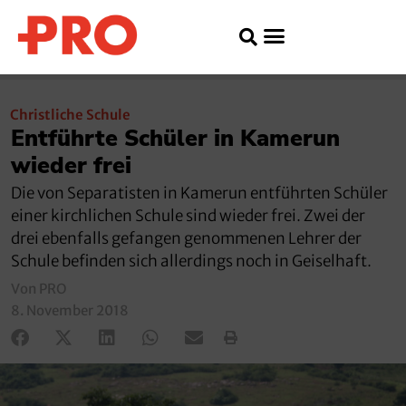
Christliche Schule
Entführte Schüler in Kamerun
wieder frei
Die von Separatisten in Kamerun entführten Schüler
einer kirchlichen Schule sind wieder frei. Zwei der
drei ebenfalls gefangen genommenen Lehrer der
Schule befinden sich allerdings noch in Geiselhaft.
Von PRO
8. November 2018