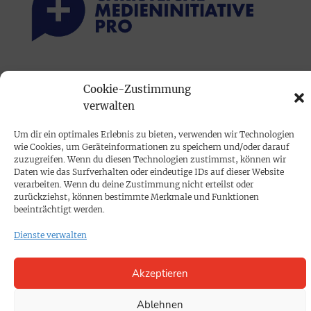
PRINTAUSGABE
Cookie-Zustimmung
Mediadaten
verwalten
Um dir ein optimales Erlebnis zu bieten, verwenden wir Technologien
PROKOMPAKT
wie Cookies, um Geräteinformationen zu speichern und/oder darauf
Impressum
zuzugreifen. Wenn du diesen Technologien zustimmst, können wir
Daten wie das Surfverhalten oder eindeutige IDs auf dieser Website
verarbeiten. Wenn du deine Zustimmung nicht erteilst oder
zurückziehst, können bestimmte Merkmale und Funktionen
SPENDEN
beeinträchtigt werden.
Datenschutz
Dienste verwalten
KONTAKT
Akzeptieren
Cookie-Richtlinie
Ablehnen