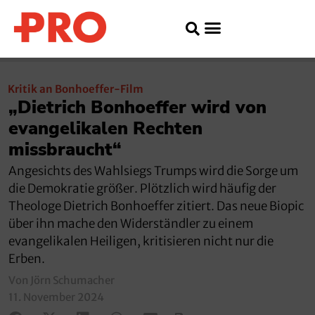
Kritik an Bonhoeffer-Film
„Dietrich Bonhoeffer wird von
evangelikalen Rechten
missbraucht“
Angesichts des Wahlsiegs Trumps wird die Sorge um
die Demokratie größer. Plötzlich wird häufig der
Theologe Dietrich Bonhoeffer zitiert. Das neue Biopic
über ihn mache den Widerständler zu einem
evangelikalen Heiligen, kritisieren nicht nur die
Erben.
Von Jörn Schumacher
11. November 2024