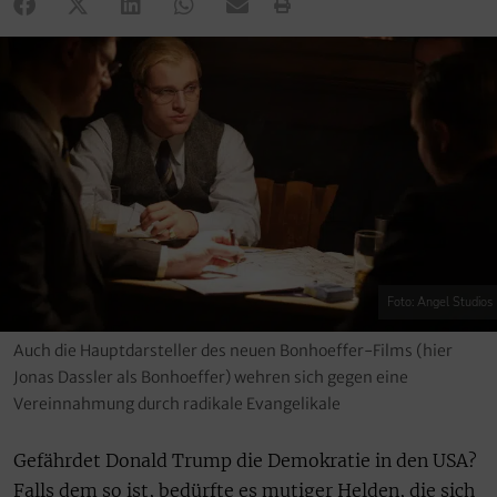
Foto: Angel Studios
Auch die Hauptdarsteller des neuen Bonhoeffer-Films (hier
Jonas Dassler als Bonhoeffer) wehren sich gegen eine
Vereinnahmung durch radikale Evangelikale
Gefährdet Donald Trump die Demokratie in den USA?
Falls dem so ist, bedürfte es mutiger Helden, die sich