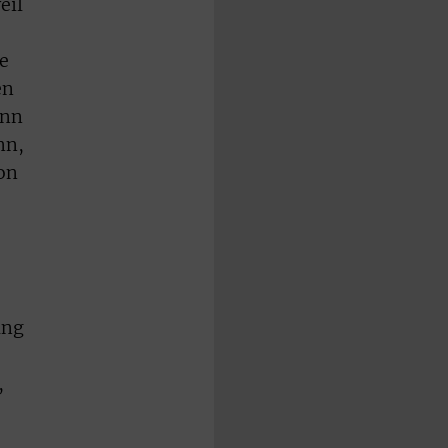
eil
e
en
ann
nn,
on
ang
,