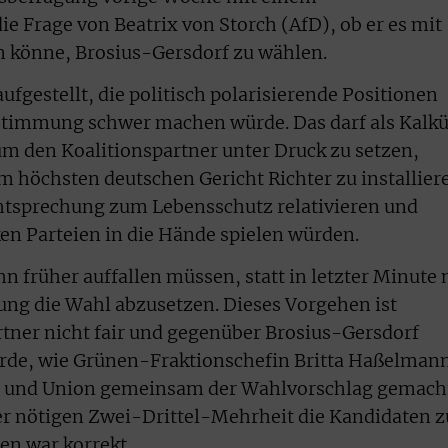
e Frage von Beatrix von Storch (AfD), ob er es mit
 könne, Brosius-Gersdorf zu wählen.
ufgestellt, die politisch polarisierende Positionen
ustimmung schwer machen würde. Das darf als Kalkü
um den Koalitionspartner unter Druck zu setzen,
m höchsten deutschen Gericht Richter zu installier
chtsprechung zum Lebensschutz relativieren und
ken Parteien in die Hände spielen würden.
n früher auffallen müssen, statt in letzter Minute 
ung die Wahl abzusetzen. Dieses Vorgehen ist
tner nicht fair und gegenüber Brosius-Gersdorf
urde, wie Grünen-Fraktionschefin Britta Haßelman
PD und Union gemeinsam der Wahlvorschlag gemach
er nötigen Zwei-Drittel-Mehrheit die Kandidaten z
en war korrekt.