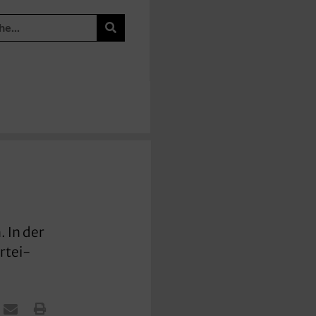
 In der
rtei-