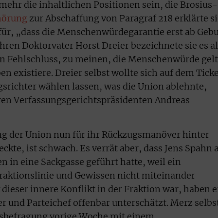
mehr die inhaltlichen Positionen sein, die Brosius-
hörung
zur Abschaffung von Paragraf 218 erklärte s
für, „dass die Menschenwürdegarantie erst ab Gebu
r ihren Doktorvater Horst Dreier bezeichnete sie es a
en Fehlschluss, zu meinen, die Menschenwürde gel
n existiere. Dreier selbst wollte sich auf dem Tick
srichter wählen lassen, was die Union ablehnte,
ren Verfassungsgerichtspräsidenten Andreas
ng der Union nun für ihr Rückzugsmanöver hinter
ckte, ist schwach. Es verrät aber, dass Jens Spahn a
 in eine Sackgasse geführt hatte, weil ein
Fraktionslinie und Gewissen nicht miteinander
dieser innere Konflikt in der Fraktion war, haben e
r und Parteichef offenbar unterschätzt. Merz selbs
gsbefragung vorige Woche mit einem