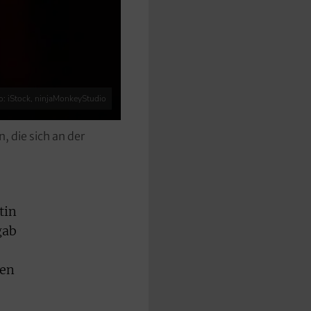
o: iStock, ninjaMonkeyStudio
 die sich an der
tin
gab
sen