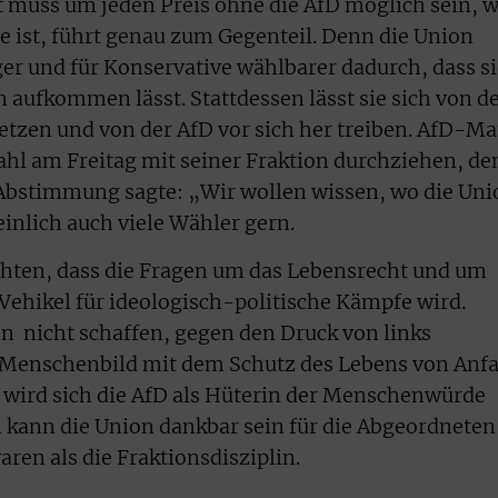
 muss um jeden Preis ohne die AfD möglich sein, w
 ist, führt genau zum Gegenteil. Denn die Union
er und für Konservative wählbarer dadurch, dass si
 aufkommen lässt. Stattdessen lässt sie sich von d
setzen und von der AfD vor sich her treiben. AfD-M
hl am Freitag mit seiner Fraktion durchziehen, de
r Abstimmung sagte: „Wir wollen wissen, wo die Uni
inlich auch viele Wähler gern.
chten, dass die Fragen um das Lebensrecht und um
hikel für ideologisch-politische Kämpfe wird.
n nicht schaffen, gegen den Druck von links
s Menschenbild mit dem Schutz des Lebens von Anf
 wird sich die AfD als Hüterin der Menschenwürde
 kann die Union dankbar sein für die Abgeordneten
ren als die Fraktionsdisziplin.