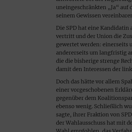
uneingeschränkten „Ja“ auf di
seinem Gewissen vereinbaren
Die SPD hat eine Kandidatin a
vertritt und der Union die Z
gewertet werden: einerseits 
andererseits um langfristig a
die die bisherige strenge Re
damit den Interessen der lin
Doch das hätte vor allem Spah
einer vorgeschobenen Erklär
gegenüber dem Koalitionspar
ebenso wenig. Schließlich w
sagte, ihrer Fraktion von S
der Wahlausschuss hat mit d
Wahl empfohlen, das Verfahr