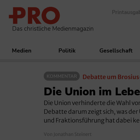
Printausga
Das christliche Medienmagazin
Medien
Politik
Gesellschaft
KOMMENTAR
Debatte um Brosius
Die Union im Leb
Die Union verhinderte die Wahl von
Debatte darum zeigt sich, was der 
und Fraktionsführung hat dabei ke
Von Jonathan Steinert