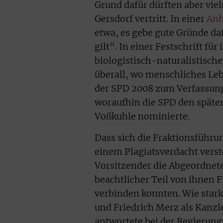
Grund dafür dürften aber viel
Gersdorf vertritt. In einer
An
etwa, es gebe gute Gründe da
gilt“. In einer Festschrift fü
biologistisch-naturalistisch
überall, wo menschliches Lebe
der SPD 2008 zum Verfassung
woraufhin die SPD den späte
Voßkuhle nominierte.
Dass sich die Fraktionsführu
einem Plagiatsverdacht verste
Vorsitzender die Abgeordneten
beachtlicher Teil von ihnen 
verbinden konnten. Wie stark 
und Friedrich Merz als Kanzle
antwortete bei der Regierun