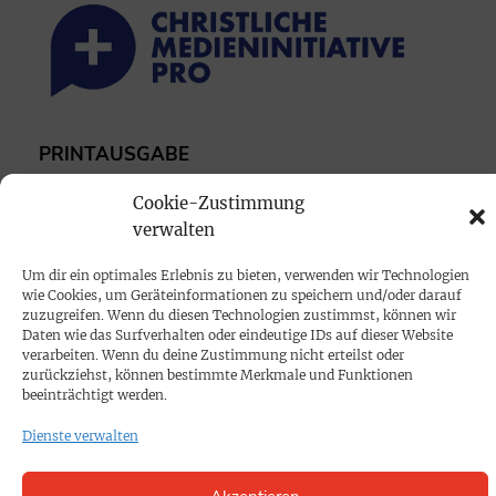
PRINTAUSGABE
Mediadaten
Cookie-Zustimmung
verwalten
PROKOMPAKT
Um dir ein optimales Erlebnis zu bieten, verwenden wir Technologien
Impressum
wie Cookies, um Geräteinformationen zu speichern und/oder darauf
zuzugreifen. Wenn du diesen Technologien zustimmst, können wir
Daten wie das Surfverhalten oder eindeutige IDs auf dieser Website
SPENDEN
verarbeiten. Wenn du deine Zustimmung nicht erteilst oder
zurückziehst, können bestimmte Merkmale und Funktionen
Datenschutz
beeinträchtigt werden.
Dienste verwalten
KONTAKT
Cookie-Richtlinie