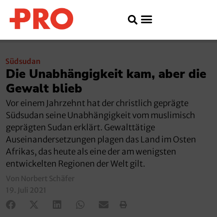
Südsudan
Die Unabhängigkeit kam, aber die
Gewalt blieb
Vor einem Jahrzehnt hat der christlich geprägte
Südsudan seine Unabhängigkeit vom muslimisch
geprägten Sudan erklärt. Gewalttätige
Auseinandersetzungen plagen das Land im Osten
Afrikas, das heute als eine der am wenigsten
entwickelten Regionen der Welt gilt.
Von Norbert Schäfer
19. Juli 2021