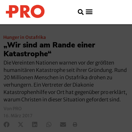
Hunger in Ostafrika
„Wir sind am Rande einer
Katastrophe“
Die Vereinten Nationen warnen vor der größten
humanitären Katastrophe seit ihrer Gründung. Rund
20 Millionen Menschen in Ostafrika drohen zu
verhungern. Ein Vertreter der Diakonie
Katastrophenhilfe vor Ort hat gegenüber pro erklärt,
warum Christen in dieser Situation gefordert sind.
Von PRO
16. März 2017