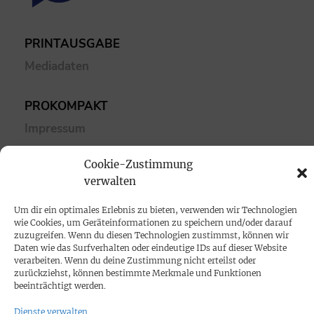
PRINTAUSGABE
Mediadaten
PROKOMPAKT
Impressum
Cookie-Zustimmung
SPENDEN
verwalten
Datenschutz
Um dir ein optimales Erlebnis zu bieten, verwenden wir Technologien
wie Cookies, um Geräteinformationen zu speichern und/oder darauf
KONTAKT
zuzugreifen. Wenn du diesen Technologien zustimmst, können wir
Daten wie das Surfverhalten oder eindeutige IDs auf dieser Website
Cookie-Richtlinie
verarbeiten. Wenn du deine Zustimmung nicht erteilst oder
zurückziehst, können bestimmte Merkmale und Funktionen
beeinträchtigt werden.
Dienste verwalten