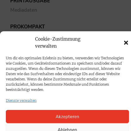
PRINTAUSGABE
Mediadaten
PROKOMPAKT
Impressum
Cookie-Zustimmung
verwalten
SPENDEN
Um dir ein optimales Erlebnis zu bieten, verwenden wir Technologien
Datenschutz
wie Cookies, um Geräteinformationen zu speichern und/oder darauf
zuzugreifen. Wenn du diesen Technologien zustimmst, können wir
Daten wie das Surfverhalten oder eindeutige IDs auf dieser Website
KONTAKT
verarbeiten. Wenn du deine Zustimmung nicht erteilst oder
zurückziehst, können bestimmte Merkmale und Funktionen
Cookie-Richtlinie
beeinträchtigt werden.
Dienste verwalten
Akzeptieren
Ablehnen