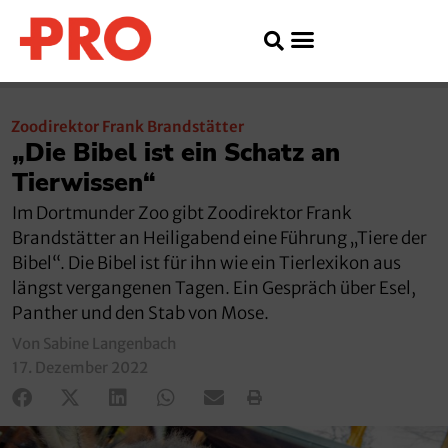
Zoodirektor Frank Brandstätter
„Die Bibel ist ein Schatz an
Tierwissen“
Im Dortmunder Zoo gibt Zoodirektor Frank
Brandstätter an Heiligabend eine Führung „Tiere der
Bibel“. Die Bibel ist für ihn wie ein Tierlexikon aus
längst vergangenen Tagen. Ein Gespräch über Esel,
Panther und den Stab von Mose.
Von Sabine Langenbach
17. Dezember 2022