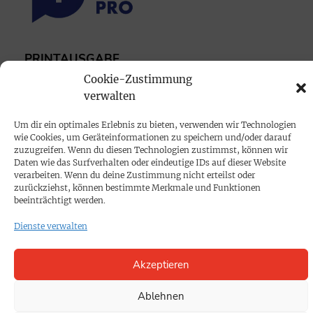
PRINTAUSGABE
Cookie-Zustimmung
Mediadaten
verwalten
PROKOMPAKT
Um dir ein optimales Erlebnis zu bieten, verwenden wir Technologien
wie Cookies, um Geräteinformationen zu speichern und/oder darauf
Impressum
zuzugreifen. Wenn du diesen Technologien zustimmst, können wir
Daten wie das Surfverhalten oder eindeutige IDs auf dieser Website
verarbeiten. Wenn du deine Zustimmung nicht erteilst oder
SPENDEN
zurückziehst, können bestimmte Merkmale und Funktionen
beeinträchtigt werden.
Datenschutz
Dienste verwalten
KONTAKT
Akzeptieren
Cookie-Richtlinie
Ablehnen