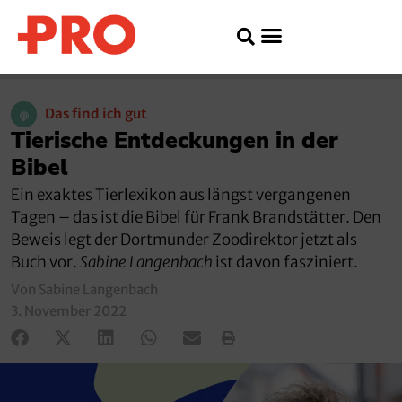
Das find ich gut
Tierische Entdeckungen in der
Bibel
Ein exaktes Tierlexikon aus längst vergangenen
Tagen – das ist die Bibel für Frank Brandstätter. Den
Beweis legt der Dortmunder Zoodirektor jetzt als
Buch vor.
Sabine Langenbach
ist davon fasziniert.
Von Sabine Langenbach
3. November 2022