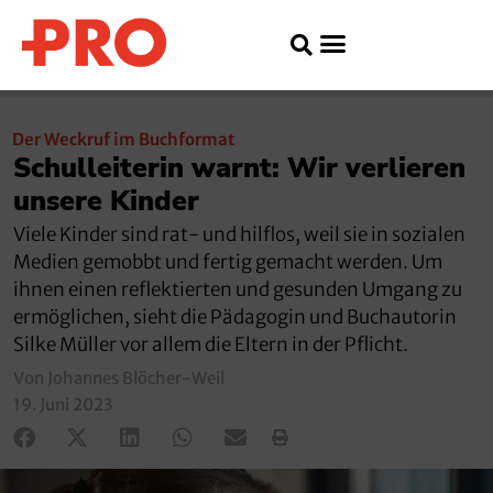
Der Weckruf im Buchformat
Schulleiterin warnt: Wir verlieren
unsere Kinder
Viele Kinder sind rat- und hilflos, weil sie in sozialen
Medien gemobbt und fertig gemacht werden. Um
ihnen einen reflektierten und gesunden Umgang zu
ermöglichen, sieht die Pädagogin und Buchautorin
Silke Müller vor allem die Eltern in der Pflicht.
Von Johannes Blöcher-Weil
19. Juni 2023