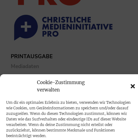
PRINTAUSGABE
Mediadaten
Cookie-Zustimmung
PROKOMPAKT
verwalten
Impressum
Um dir ein optimales Erlebnis zu bieten, verwenden wir Technologien
wie Cookies, um Geräteinformationen zu speichern und/oder darauf
SPENDEN
zuzugreifen. Wenn du diesen Technologien zustimmst, können wir
Daten wie das Surfverhalten oder eindeutige IDs auf dieser Website
Datenschutz
verarbeiten. Wenn du deine Zustimmung nicht erteilst oder
zurückziehst, können bestimmte Merkmale und Funktionen
beeinträchtigt werden.