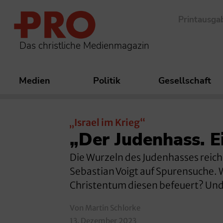
Printausga
Das christliche Medienmagazin
Medien
Politik
Gesellschaft
„Israel im Krieg“
„Der Judenhass. E
Die Wurzeln des Judenhasses reiche
Sebastian Voigt auf Spurensuche. 
Christentum diesen befeuert? Und w
Von Martin Schlorke
13. Dezember 2023