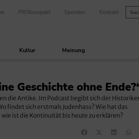
be
PROkompakt
Spenden
Kontakt
Kultur
Meinung
ine Geschichte ohne Ende?
n die Antike. Im Podcast begibt sich der Historike
Wo findet sich erstmals Judenhass? Wie hat das
ie ist die Kontinuität bis heute zu erklären?